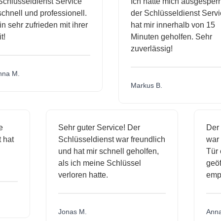
hlüsseldienst Service
Ich hatte mich ausgesperrt 
hnell und professionell.
der Schlüsseldienst Servic
 sehr zufrieden mit ihrer
hat mir innerhalb von 15
Minuten geholfen. Sehr
zuverlässig!
a M.
Markus B.
ige
Sehr guter Service! Der
De
st hat
Schlüsseldienst war freundlich
wa
ch
und hat mir schnell geholfen,
T
als ich meine Schlüssel
ge
verloren hatte.
em
Jonas M.
An