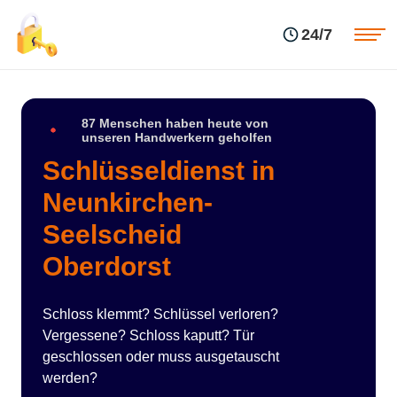
Einsatzgebiete
Preise
24/7
Über uns
Blog
Kontakte
Impressum
87 Menschen haben heute von
unseren Handwerkern geholfen
Schlüsseldienst in
Neunkirchen-
Seelscheid
Oberdorst
Schloss klemmt? Schlüssel verloren?
Vergessene? Schloss kaputt? Tür
geschlossen oder muss ausgetauscht
werden?