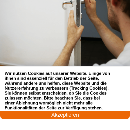
Wir nutzen Cookies auf unserer Website. Einige von
ihnen sind essenziell für den Betrieb der Seite,
während andere uns helfen, diese Website und die
Nutzererfahrung zu verbessern (Tracking Cookies).
Sie können selbst entscheiden, ob Sie die Cookies
zulassen möchten. Bitte beachten Sie, dass bei
Suchen Sie einen Schlüsseldienst
einer Ablehnung womöglich nicht mehr alle
24 Stunden am Tag
Funktionalitäten der Seite zur Verfügung stehen.
zu einem vernünftigen Preis?
Jetzt anrufen!
Akzeptieren
Rufen Sie uns an und unser professioneller