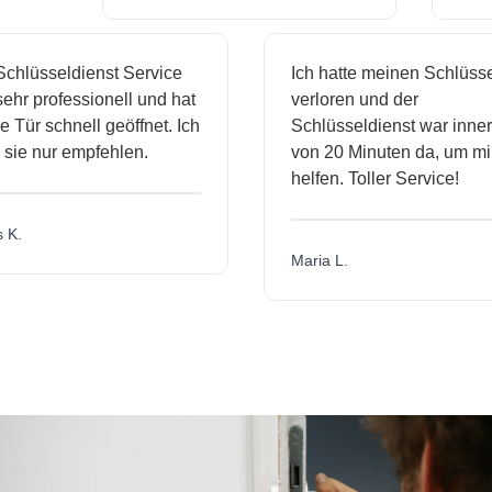
hlüsseldienst Service
Ich hatte meinen Schlüssel
hr professionell und hat
verloren und der
ür schnell geöffnet. Ich
Schlüsseldienst war innerh
ie nur empfehlen.
von 20 Minuten da, um mir 
helfen. Toller Service!
.
Maria L.