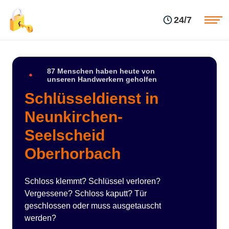
Einsatzgebiete
Preise
24/7
Über uns
Blog
Kontakte
Impressum
87 Menschen haben heute von
unseren Handwerkern geholfen
Schlüsseldienst in
Neunkirchen-
Seelscheid
Oberhorbach
Schloss klemmt? Schlüssel verloren?
Vergessene? Schloss kaputt? Tür
geschlossen oder muss ausgetauscht
werden?