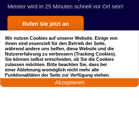
Meister wird in 25 Minuten schnell vor Ort sein!
Rufen Sie jetzt an
Wir nutzen Cookies auf unserer Website. Einige von
ihnen sind essenziell für den Betrieb der Seite,
während andere uns helfen, diese Website und die
Nutzererfahrung zu verbessern (Tracking Cookies).
Sie können selbst entscheiden, ob Sie die Cookies
zulassen möchten. Bitte beachten Sie, dass bei
einer Ablehnung womöglich nicht mehr alle
Startseite
Einsatzgebiete
24 Stunden am Tag
Funktionalitäten der Seite zur Verfügung stehen.
Jetzt anrufen!
Akzeptieren
Preise
Kontakte
Impressum
Sitemap