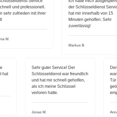
hlüsseldienst Service
Ich hatte mich ausgesperrt
hnell und professionell.
der Schlüsseldienst Servic
 sehr zufrieden mit ihrer
hat mir innerhalb von 15
Minuten geholfen. Sehr
zuverlässig!
a M.
Markus B.
ige
Sehr guter Service! Der
De
st hat
Schlüsseldienst war freundlich
wa
ch
und hat mir schnell geholfen,
Tü
als ich meine Schlüssel
ge
verloren hatte.
em
Jonas M.
An