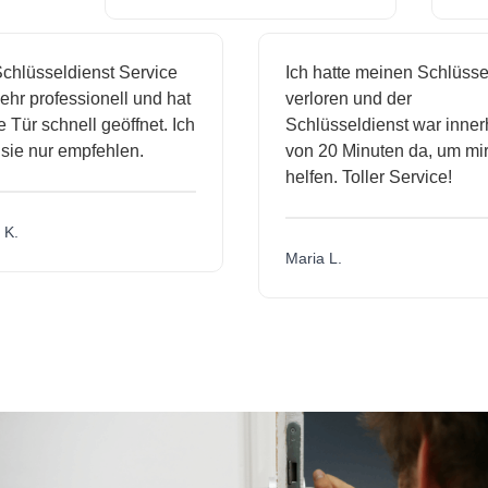
hlüsseldienst Service
Ich hatte meinen Schlüssel
hr professionell und hat
verloren und der
Tür schnell geöffnet. Ich
Schlüsseldienst war innerh
ie nur empfehlen.
von 20 Minuten da, um mir 
helfen. Toller Service!
K.
Maria L.