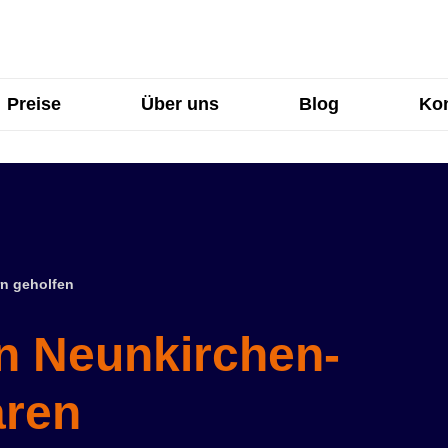
Preise
Über uns
Blog
Kon
n geholfen
in Neunkirchen-
aren