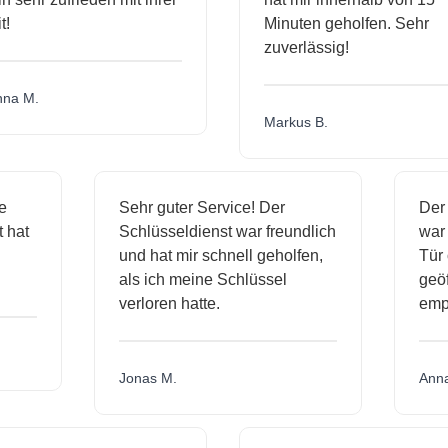
!
Minuten geholfen. Sehr
zuverlässig!
a M.
Markus B.
ige
Sehr guter Service! Der
De
st hat
Schlüsseldienst war freundlich
wa
ch
und hat mir schnell geholfen,
Tü
als ich meine Schlüssel
ge
verloren hatte.
em
Jonas M.
An