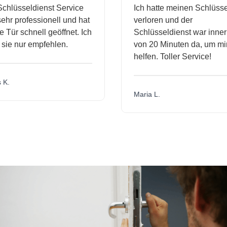
hlüsseldienst Service
Ich hatte meinen Schlüssel
hr professionell und hat
verloren und der
Tür schnell geöffnet. Ich
Schlüsseldienst war innerh
ie nur empfehlen.
von 20 Minuten da, um mir
helfen. Toller Service!
K.
Maria L.