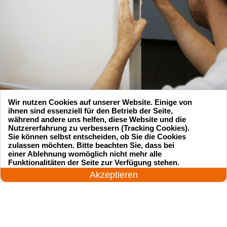
Wir nutzen Cookies auf unserer Website. Einige von
ihnen sind essenziell für den Betrieb der Seite,
während andere uns helfen, diese Website und die
Nutzererfahrung zu verbessern (Tracking Cookies).
Sie können selbst entscheiden, ob Sie die Cookies
zulassen möchten. Bitte beachten Sie, dass bei
Suchen Sie einen Schlüsseldienst
einer Ablehnung womöglich nicht mehr alle
24 Stunden am Tag
Funktionalitäten der Seite zur Verfügung stehen.
zu einem vernünftigen Preis?
Jetzt anrufen!
Akzeptieren
Rufen Sie uns an und unser professioneller
Meister wird in 25 Minuten schnell vor Ort sein!