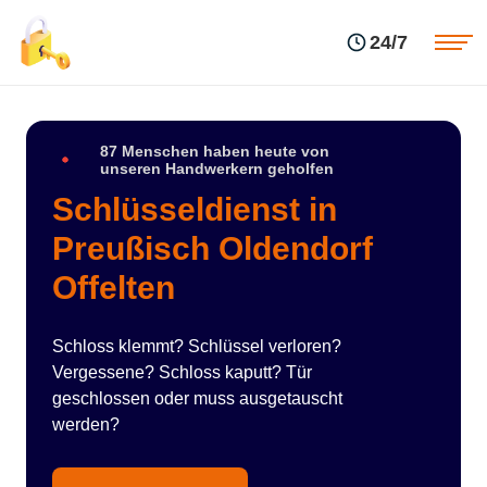
Einsatzgebiete
Preise
24/7
Über uns
Blog
Kontakte
Impressum
87 Menschen haben heute von
unseren Handwerkern geholfen
Schlüsseldienst in
Preußisch Oldendorf
Offelten
Schloss klemmt? Schlüssel verloren?
Vergessene? Schloss kaputt? Tür
geschlossen oder muss ausgetauscht
werden?