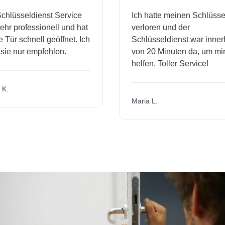
hlüsseldienst Service
Ich hatte meinen Schlüssel
r professionell und hat
verloren und der
ür schnell geöffnet. Ich
Schlüsseldienst war innerha
e nur empfehlen.
von 20 Minuten da, um mir 
helfen. Toller Service!
.
Maria L.