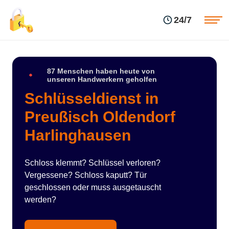
Einsatzgebiete
Preise
24/7
Über uns
Blog
Kontakte
Impressum
87 Menschen haben heute von
unseren Handwerkern geholfen
Schlüsseldienst in
Preußisch Oldendorf
Harlinghausen
Schloss klemmt? Schlüssel verloren?
Vergessene? Schloss kaputt? Tür
geschlossen oder muss ausgetauscht
werden?