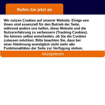
Rufen Sie jetzt an
Wir nutzen Cookies auf unserer Website. Einige von
ihnen sind essenziell für den Betrieb der Seite,
während andere uns helfen, diese Website und die
Nutzererfahrung zu verbessern (Tracking Cookies).
Sie können selbst entscheiden, ob Sie die Cookies
zulassen möchten. Bitte beachten Sie, dass bei
einer Ablehnung womöglich nicht mehr alle
Startseite
Einsatzgebiete
24 Stunden am Tag
Funktionalitäten der Seite zur Verfügung stehen.
Jetzt anrufen!
Akzeptieren
Preise
Kontakte
Impressum
Sitemap