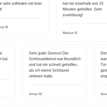
 sehr zufrieden mit ihrer
hat mir innerhalb von 15
Minuten geholfen. Sehr
zuverlässig!
a M.
Markus B.
sige
Sehr guter Service! Der
D
nst hat
Schlüsseldienst war freundlich
w
ich
und hat mir schnell geholfen,
T
als ich meine Schlüssel
g
verloren hatte.
e
Jonas M.
A