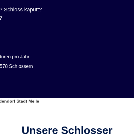
? Schloss kaputt?
?
uren pro Jahr
578 Schlossern
dendorf Stadt Melle
Unsere Schlosser