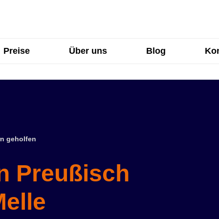
Preise
Über uns
Blog
Kon
n geholfen
in Preußisch
elle