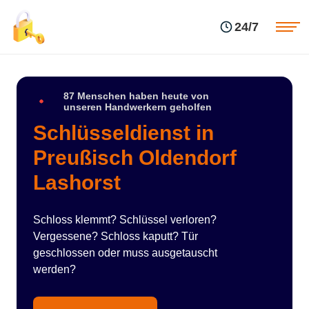
Einsatzgebiete
Preise
24/7
Über uns
Blog
Kontakte
Impressum
87 Menschen haben heute von
unseren Handwerkern geholfen
Schlüsseldienst in
Preußisch Oldendorf
Lashorst
Schloss klemmt? Schlüssel verloren?
Vergessene? Schloss kaputt? Tür
geschlossen oder muss ausgetauscht
werden?