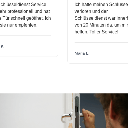
hlüsseldienst Service
Ich hatte meinen Schlüssel
r professionell und hat
verloren und der
ür schnell geöffnet. Ich
Schlüsseldienst war innerh
ie nur empfehlen.
von 20 Minuten da, um mir 
helfen. Toller Service!
.
Maria L.