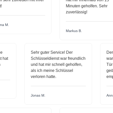
Minuten geholfen. Sehr
zuverlässig!
a M.
Markus B.
ige
Sehr guter Service! Der
D
nst hat
Schlüsseldienst war freundlich
w
ich
und hat mir schnell geholfen,
T
als ich meine Schlüssel
ge
verloren hatte.
e
Jonas M.
A