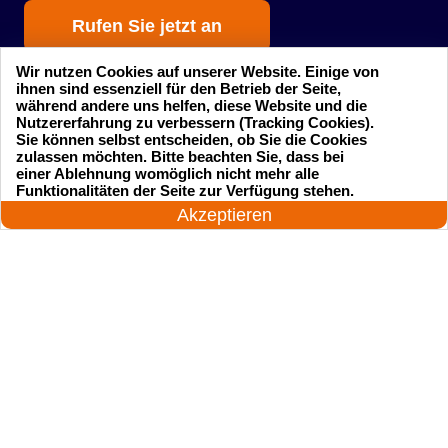
Rufen Sie jetzt an
Wir nutzen Cookies auf unserer Website. Einige von
ihnen sind essenziell für den Betrieb der Seite,
während andere uns helfen, diese Website und die
Nutzererfahrung zu verbessern (Tracking Cookies).
Sie können selbst entscheiden, ob Sie die Cookies
zulassen möchten. Bitte beachten Sie, dass bei
einer Ablehnung womöglich nicht mehr alle
Startseite
Einsatzgebiete
24 Stunden am Tag
Funktionalitäten der Seite zur Verfügung stehen.
Jetzt anrufen!
Akzeptieren
Preise
Kontakte
Impressum
Sitemap