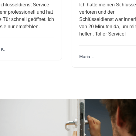
hlüsseldienst Service
Ich hatte meinen Schlüssel
r professionell und hat
verloren und der
ür schnell geöffnet. Ich
Schlüsseldienst war innerh
ie nur empfehlen.
von 20 Minuten da, um mir 
helfen. Toller Service!
.
Maria L.