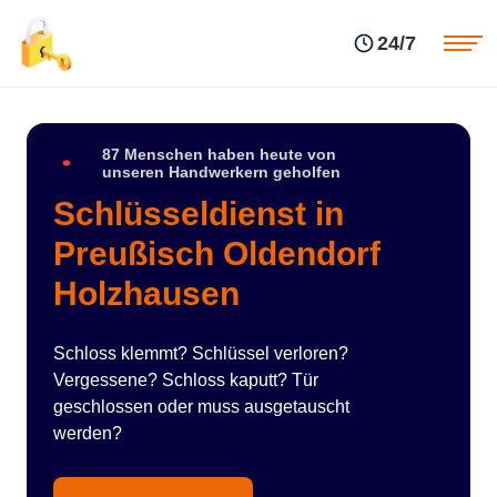
Einsatzgebiete
Preise
24/7
Über uns
Blog
Kontakte
Impressum
87 Menschen haben heute von
unseren Handwerkern geholfen
Schlüsseldienst in
Preußisch Oldendorf
Holzhausen
Schloss klemmt? Schlüssel verloren?
Vergessene? Schloss kaputt? Tür
geschlossen oder muss ausgetauscht
werden?