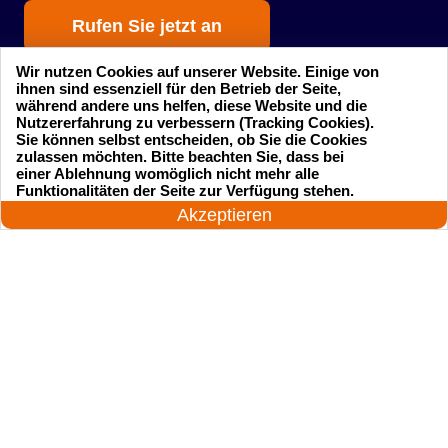
Rufen Sie jetzt an
Wir nutzen Cookies auf unserer Website. Einige von
ihnen sind essenziell für den Betrieb der Seite,
während andere uns helfen, diese Website und die
Nutzererfahrung zu verbessern (Tracking Cookies).
Sie können selbst entscheiden, ob Sie die Cookies
zulassen möchten. Bitte beachten Sie, dass bei
einer Ablehnung womöglich nicht mehr alle
Startseite
Einsatzgebiete
24 Stunden am Tag
Funktionalitäten der Seite zur Verfügung stehen.
Jetzt anrufen!
Akzeptieren
Preise
Kontakte
Impressum
Sitemap