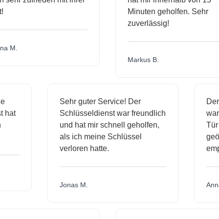
Minuten geholfen. Sehr
zuverlässig!
a M.
Markus B.
ige
Sehr guter Service! Der
De
nst hat
Schlüsseldienst war freundlich
wa
ch
und hat mir schnell geholfen,
T
als ich meine Schlüssel
ge
verloren hatte.
e
Jonas M.
An