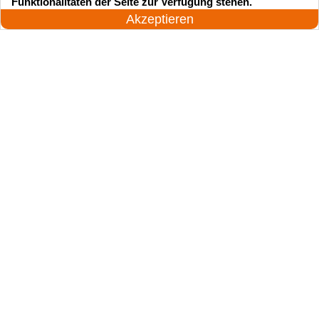
Funktionalitäten der Seite zur Verfügung stehen.
Jetzt anrufen!
Akzeptieren
Suchen Sie einen Schlüsseldienst
zu einem vernünftigen Preis?
Rufen Sie uns an und unser professioneller
Meister wird in 25 Minuten schnell vor Ort sein!