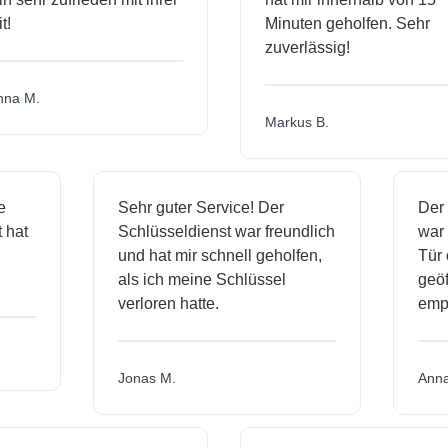
Minuten geholfen. Sehr
zuverlässig!
a M.
Markus B.
ige
Sehr guter Service! Der
De
st hat
Schlüsseldienst war freundlich
wa
ch
und hat mir schnell geholfen,
Tü
als ich meine Schlüssel
ge
verloren hatte.
em
Jonas M.
An