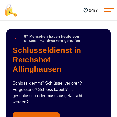
Einsatzgebiete
Preise
24/7
Über uns
Blog
Kontakte
Impressum
87 Menschen haben heute von
unseren Handwerkern geholfen
Schlüsseldienst in
Reichshof
Allinghausen
Schloss klemmt? Schlüssel verloren?
Vergessene? Schloss kaputt? Tür
geschlossen oder muss ausgetauscht
werden?