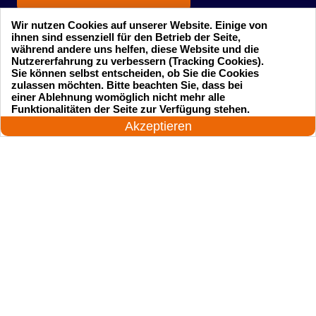
Wir nutzen Cookies auf unserer Website. Einige von
ihnen sind essenziell für den Betrieb der Seite,
während andere uns helfen, diese Website und die
Nutzererfahrung zu verbessern (Tracking Cookies).
Sie können selbst entscheiden, ob Sie die Cookies
zulassen möchten. Bitte beachten Sie, dass bei
einer Ablehnung womöglich nicht mehr alle
Startseite
Einsatzgebiete
24 Stunden am Tag
Funktionalitäten der Seite zur Verfügung stehen.
Jetzt anrufen!
Akzeptieren
Preise
Kontakte
Impressum
Sitemap