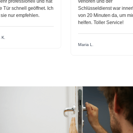
hr professionell und hat
verloren und der
ür schnell geöffnet. Ich
Schlüsseldienst war innerh
ie nur empfehlen.
von 20 Minuten da, um mir 
helfen. Toller Service!
.
Maria L.