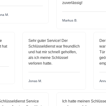
zuverlässig!
a M.
Markus B.
ige
Sehr guter Service! Der
De
st hat
Schlüsseldienst war freundlich
wa
ch
und hat mir schnell geholfen,
T
als ich meine Schlüssel
ge
verloren hatte.
em
Jonas M.
An
hlüsseldienst Service
Ich hatte meinen Schlüssel