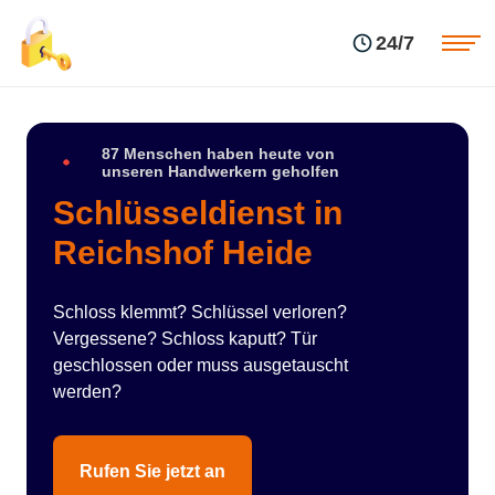
Einsatzgebiete
Preise
24/7
Über uns
Blog
Kontakte
Impressum
87 Menschen haben heute von
unseren Handwerkern geholfen
Schlüsseldienst in
Reichshof Heide
Schloss klemmt? Schlüssel verloren?
Vergessene? Schloss kaputt? Tür
geschlossen oder muss ausgetauscht
werden?
Rufen Sie jetzt an