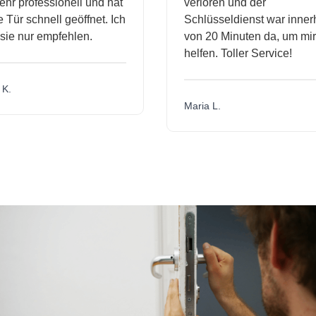
hr professionell und hat
verloren und der
ür schnell geöffnet. Ich
Schlüsseldienst war innerh
ie nur empfehlen.
von 20 Minuten da, um mir 
helfen. Toller Service!
.
Maria L.