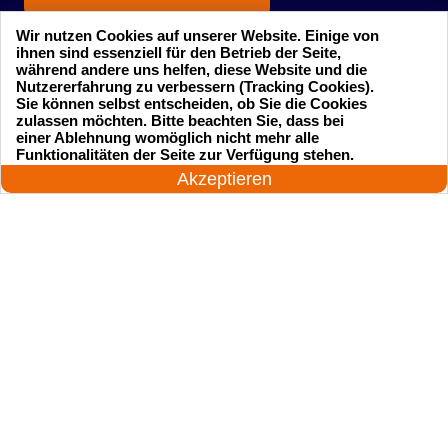
Wir nutzen Cookies auf unserer Website. Einige von
ihnen sind essenziell für den Betrieb der Seite,
während andere uns helfen, diese Website und die
Nutzererfahrung zu verbessern (Tracking Cookies).
Sie können selbst entscheiden, ob Sie die Cookies
zulassen möchten. Bitte beachten Sie, dass bei
einer Ablehnung womöglich nicht mehr alle
Startseite
Einsatzgebiete
24 Stunden am Tag
Funktionalitäten der Seite zur Verfügung stehen.
Jetzt anrufen!
Akzeptieren
Preise
Kontakte
Impressum
Sitemap