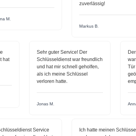
zuverlässig!
a M.
Markus B.
ige
Sehr guter Service! Der
De
st hat
Schlüsseldienst war freundlich
wa
ch
und hat mir schnell geholfen,
T
als ich meine Schlüssel
ge
verloren hatte.
em
Jonas M.
An
hlüsseldienst Service
Ich hatte meinen Schlüssel