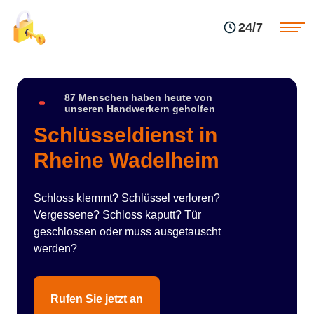
Einsatzgebiete
Preise
24/7
Über uns
Blog
Kontakte
Impressum
87 Menschen haben heute von
unseren Handwerkern geholfen
Schlüsseldienst in
Rheine Wadelheim
Schloss klemmt? Schlüssel verloren?
Vergessene? Schloss kaputt? Tür
geschlossen oder muss ausgetauscht
werden?
Rufen Sie jetzt an