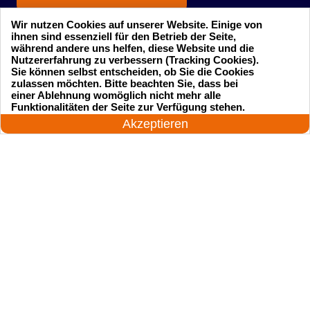
Wir nutzen Cookies auf unserer Website. Einige von
ihnen sind essenziell für den Betrieb der Seite,
während andere uns helfen, diese Website und die
Nutzererfahrung zu verbessern (Tracking Cookies).
Sie können selbst entscheiden, ob Sie die Cookies
zulassen möchten. Bitte beachten Sie, dass bei
einer Ablehnung womöglich nicht mehr alle
Startseite
Einsatzgebiete
24 Stunden am Tag
Funktionalitäten der Seite zur Verfügung stehen.
Jetzt anrufen!
Akzeptieren
Preise
Kontakte
Impressum
Sitemap