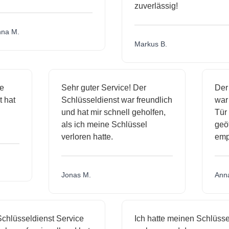
zuverlässig!
a M.
Markus B.
ige
Sehr guter Service! Der
De
st hat
Schlüsseldienst war freundlich
wa
ch
und hat mir schnell geholfen,
Tü
als ich meine Schlüssel
ge
verloren hatte.
em
Jonas M.
An
hlüsseldienst Service
Ich hatte meinen Schlüssel