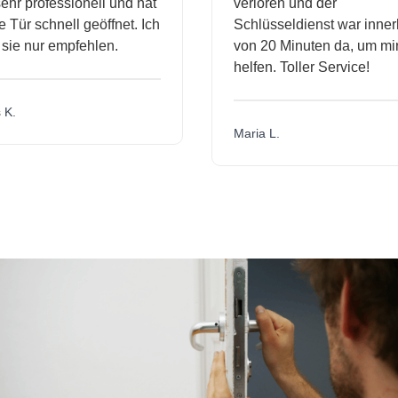
hr professionell und hat
verloren und der
Tür schnell geöffnet. Ich
Schlüsseldienst war innerh
ie nur empfehlen.
von 20 Minuten da, um mir 
helfen. Toller Service!
K.
Maria L.