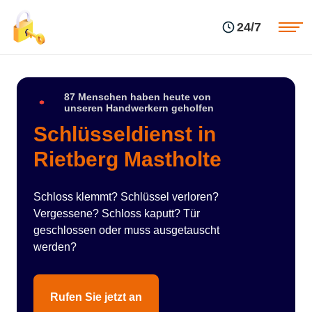
Einsatzgebiete
Preise
24/7
Über uns
Blog
Kontakte
Impressum
87 Menschen haben heute von
unseren Handwerkern geholfen
Schlüsseldienst in
Rietberg Mastholte
Schloss klemmt? Schlüssel verloren?
Vergessene? Schloss kaputt? Tür
geschlossen oder muss ausgetauscht
werden?
Rufen Sie jetzt an