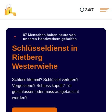
Einsatzgebiete
Preise
24/7
Über uns
Blog
Kontakte
Impressum
87 Menschen haben heute von
unseren Handwerkern geholfen
Schlüsseldienst in
Rietberg
Westerwiehe
Schloss klemmt? Schlüssel verloren?
Vergessene? Schloss kaputt? Tür
geschlossen oder muss ausgetauscht
werden?