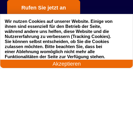
Rufen Sie jetzt an
Wir nutzen Cookies auf unserer Website. Einige von
ihnen sind essenziell für den Betrieb der Seite,
während andere uns helfen, diese Website und die
Nutzererfahrung zu verbessern (Tracking Cookies).
Sie können selbst entscheiden, ob Sie die Cookies
zulassen möchten. Bitte beachten Sie, dass bei
einer Ablehnung womöglich nicht mehr alle
Startseite
Einsatzgebiete
24 Stunden am Tag
Funktionalitäten der Seite zur Verfügung stehen.
Jetzt anrufen!
Akzeptieren
Preise
Kontakte
Impressum
Sitemap