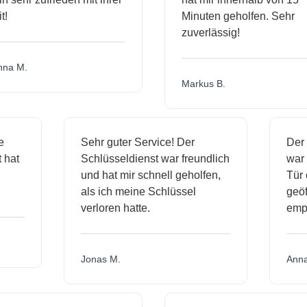
Minuten geholfen. Sehr
zuverlässig!
a M.
Markus B.
ige
Sehr guter Service! Der
De
st hat
Schlüsseldienst war freundlich
wa
ch
und hat mir schnell geholfen,
Tü
als ich meine Schlüssel
ge
verloren hatte.
em
Jonas M.
An