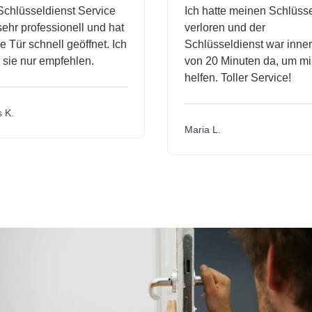
hlüsseldienst Service
Ich hatte meinen Schlüssel
hr professionell und hat
verloren und der
Tür schnell geöffnet. Ich
Schlüsseldienst war innerh
ie nur empfehlen.
von 20 Minuten da, um mir 
helfen. Toller Service!
K.
Maria L.