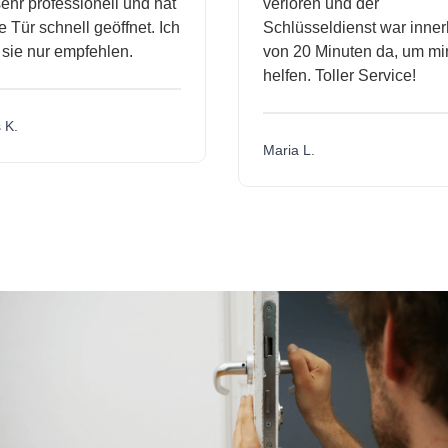
hr professionell und hat
verloren und der
ür schnell geöffnet. Ich
Schlüsseldienst war innerh
ie nur empfehlen.
von 20 Minuten da, um mir 
helfen. Toller Service!
.
Maria L.