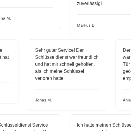
zuverlässig!
a M.
Markus B.
ige
Sehr guter Service! Der
De
st hat
Schlüsseldienst war freundlich
wa
ch
und hat mir schnell geholfen,
T
als ich meine Schlüssel
ge
verloren hatte.
em
Jonas M.
An
hlüsseldienst Service
Ich hatte meinen Schlüssel