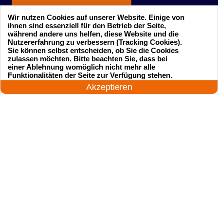
Wir nutzen Cookies auf unserer Website. Einige von
ihnen sind essenziell für den Betrieb der Seite,
während andere uns helfen, diese Website und die
Nutzererfahrung zu verbessern (Tracking Cookies).
Sie können selbst entscheiden, ob Sie die Cookies
zulassen möchten. Bitte beachten Sie, dass bei
einer Ablehnung womöglich nicht mehr alle
Startseite
Einsatzgebiete
24 Stunden am Tag
Funktionalitäten der Seite zur Verfügung stehen.
Jetzt anrufen!
Akzeptieren
Preise
Kontakte
Impressum
Sitemap