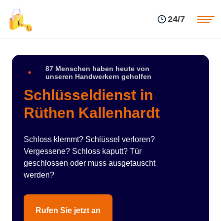
Einsatzgebiete
Preise
24/7
Über uns
Blog
Kontakte
Impressum
87 Menschen haben heute von
unseren Handwerkern geholfen
Schlüsseldienst in
Rüthen Kallenhardt
Schloss klemmt? Schlüssel verloren?
Vergessene? Schloss kaputt? Tür
geschlossen oder muss ausgetauscht
werden?
Rufen Sie jetzt an