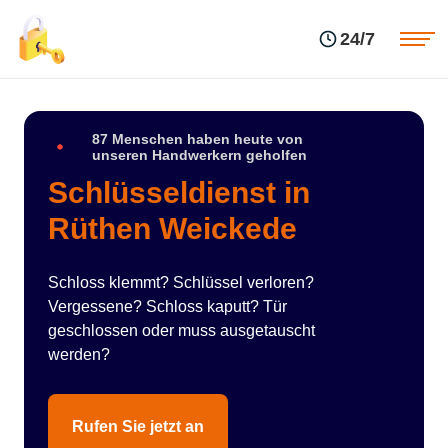
Einsatzgebiete
Preise
24/7
Über uns
Blog
Kontakte
Impressum
87 Menschen haben heute von
unseren Handwerkern geholfen
Schlüsseldienst in
Rüthen Weickede
Schloss klemmt? Schlüssel verloren?
Vergessene? Schloss kaputt? Tür
geschlossen oder muss ausgetauscht
werden?
Rufen Sie jetzt an