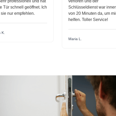
hr professionell und hat
verloren und der
Tür schnell geöffnet. Ich
Schlüsseldienst war innerh
ie nur empfehlen.
von 20 Minuten da, um mir 
helfen. Toller Service!
K.
Maria L.