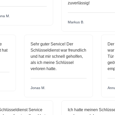
zuverlässig!
a M.
Markus B.
ige
Sehr guter Service! Der
De
st hat
Schlüsseldienst war freundlich
wa
ch
und hat mir schnell geholfen,
Tü
als ich meine Schlüssel
ge
verloren hatte.
em
Jonas M.
An
hlüsseldienst Service
Ich hatte meinen Schlüssel