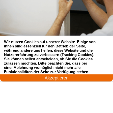
Wir nutzen Cookies auf unserer Website. Einige von
ihnen sind essenziell für den Betrieb der Seite,
während andere uns helfen, diese Website und die
Nutzererfahrung zu verbessern (Tracking Cookies).
Sie können selbst entscheiden, ob Sie die Cookies
zulassen möchten. Bitte beachten Sie, dass bei
Suchen Sie einen Schlüsseldienst
einer Ablehnung womöglich nicht mehr alle
24 Stunden am Tag
Funktionalitäten der Seite zur Verfügung stehen.
zu einem vernünftigen Preis?
Jetzt anrufen!
Akzeptieren
Rufen Sie uns an und unser professioneller
Meister wird in 25 Minuten schnell vor Ort sein!
Rufen Sie jetzt an