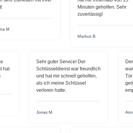
Minuten geholfen. Sehr
zuverlässig!
a M.
Markus B.
ige
Sehr guter Service! Der
De
st hat
Schlüsseldienst war freundlich
wa
ch
und hat mir schnell geholfen,
Tü
als ich meine Schlüssel
ge
verloren hatte.
em
Jonas M.
An