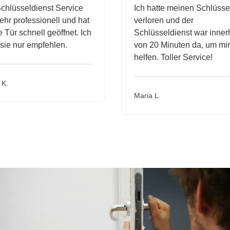
hlüsseldienst Service
Ich hatte meinen Schlüssel
hr professionell und hat
verloren und der
Tür schnell geöffnet. Ich
Schlüsseldienst war innerh
ie nur empfehlen.
von 20 Minuten da, um mir 
helfen. Toller Service!
K.
Maria L.