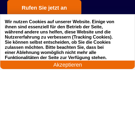
Rufen Sie jetzt an
Wir nutzen Cookies auf unserer Website. Einige von
ihnen sind essenziell für den Betrieb der Seite,
während andere uns helfen, diese Website und die
Nutzererfahrung zu verbessern (Tracking Cookies).
Sie können selbst entscheiden, ob Sie die Cookies
zulassen möchten. Bitte beachten Sie, dass bei
einer Ablehnung womöglich nicht mehr alle
Startseite
Einsatzgebiete
24 Stunden am Tag
Funktionalitäten der Seite zur Verfügung stehen.
Jetzt anrufen!
Akzeptieren
Preise
Kontakte
Impressum
Sitemap