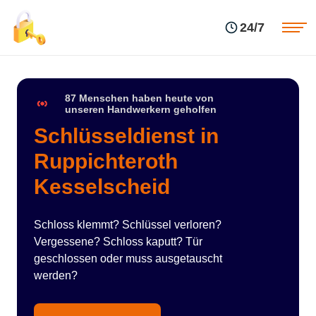
Einsatzgebiete
Preise
24/7
Über uns
Blog
Kontakte
Impressum
87 Menschen haben heute von
unseren Handwerkern geholfen
Schlüsseldienst in
Ruppichteroth
Kesselscheid
Schloss klemmt? Schlüssel verloren?
Vergessene? Schloss kaputt? Tür
geschlossen oder muss ausgetauscht
werden?