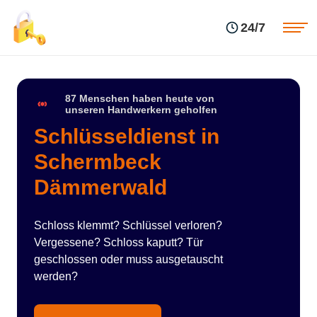
Einsatzgebiete
Preise
24/7
Über uns
Blog
Kontakte
Impressum
87 Menschen haben heute von
unseren Handwerkern geholfen
Schlüsseldienst in
Schermbeck
Dämmerwald
Schloss klemmt? Schlüssel verloren?
Vergessene? Schloss kaputt? Tür
geschlossen oder muss ausgetauscht
werden?