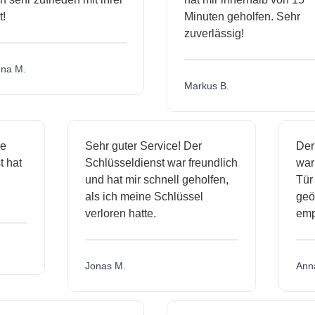
Minuten geholfen. Sehr
zuverlässig!
a M.
Markus B.
ige
Sehr guter Service! Der
De
st hat
Schlüsseldienst war freundlich
wa
ch
und hat mir schnell geholfen,
Tü
als ich meine Schlüssel
ge
verloren hatte.
em
Jonas M.
An