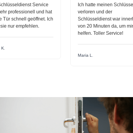
hlüsseldienst Service
Ich hatte meinen Schlüssel
hr professionell und hat
verloren und der
Tür schnell geöffnet. Ich
Schlüsseldienst war innerh
ie nur empfehlen.
von 20 Minuten da, um mir 
helfen. Toller Service!
K.
Maria L.