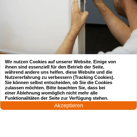
Wir nutzen Cookies auf unserer Website. Einige von
ihnen sind essenziell für den Betrieb der Seite,
während andere uns helfen, diese Website und die
Nutzererfahrung zu verbessern (Tracking Cookies).
Sie können selbst entscheiden, ob Sie die Cookies
zulassen möchten. Bitte beachten Sie, dass bei
Suchen Sie einen Schlüsseldienst
einer Ablehnung womöglich nicht mehr alle
24 Stunden am Tag
Funktionalitäten der Seite zur Verfügung stehen.
zu einem vernünftigen Preis?
Jetzt anrufen!
Akzeptieren
Rufen Sie uns an und unser professioneller
Meister wird in 25 Minuten schnell vor Ort sein!