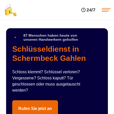
Einsatzgebiete
Preise
24/7
Über uns
Blog
Kontakte
Impressum
87 Menschen haben heute von
unseren Handwerkern geholfen
Schlüsseldienst in
Schermbeck Gahlen
Schloss klemmt? Schlüssel verloren?
Vergessene? Schloss kaputt? Tür
geschlossen oder muss ausgetauscht
werden?
Rufen Sie jetzt an