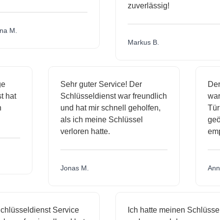
zuverlässig!
a M.
Markus B.
ige
Sehr guter Service! Der
De
st hat
Schlüsseldienst war freundlich
wa
ch
und hat mir schnell geholfen,
Tü
als ich meine Schlüssel
ge
verloren hatte.
em
Jonas M.
An
hlüsseldienst Service
Ich hatte meinen Schlüssel