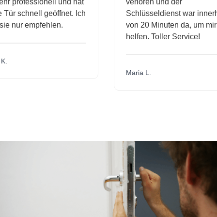
hr professionell und hat
verloren und der
Tür schnell geöffnet. Ich
Schlüsseldienst war innerh
ie nur empfehlen.
von 20 Minuten da, um mir 
helfen. Toller Service!
K.
Maria L.