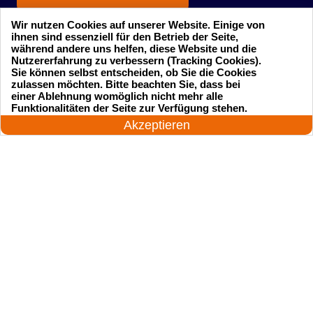
Wir nutzen Cookies auf unserer Website. Einige von
ihnen sind essenziell für den Betrieb der Seite,
während andere uns helfen, diese Website und die
Nutzererfahrung zu verbessern (Tracking Cookies).
Sie können selbst entscheiden, ob Sie die Cookies
zulassen möchten. Bitte beachten Sie, dass bei
einer Ablehnung womöglich nicht mehr alle
Startseite
Einsatzgebiete
24 Stunden am Tag
Funktionalitäten der Seite zur Verfügung stehen.
Jetzt anrufen!
Akzeptieren
Preise
Kontakte
Impressum
Sitemap