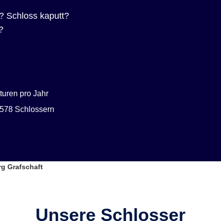
? Schloss kaputt?
?
uren pro Jahr
578 Schlossern
g Grafschaft
Unsere Schlosser