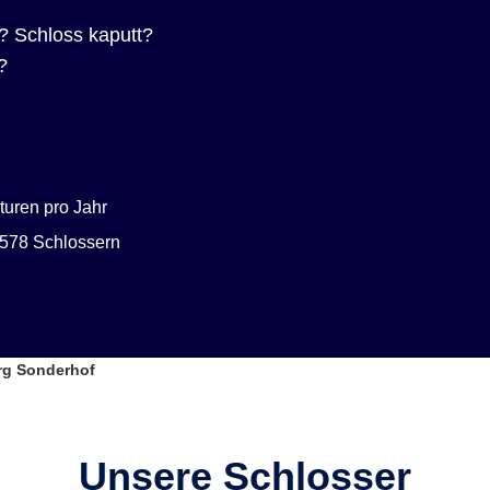
? Schloss kaputt?
?
uren pro Jahr
578 Schlossern
rg Sonderhof
Unsere Schlosser