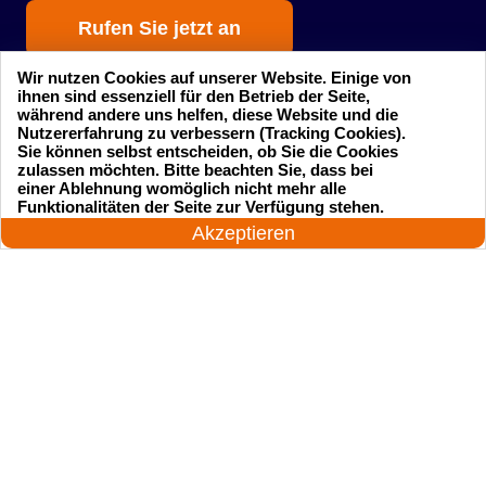
Rufen Sie jetzt an
Wir nutzen Cookies auf unserer Website. Einige von
ihnen sind essenziell für den Betrieb der Seite,
während andere uns helfen, diese Website und die
Nutzererfahrung zu verbessern (Tracking Cookies).
Sie können selbst entscheiden, ob Sie die Cookies
zulassen möchten. Bitte beachten Sie, dass bei
einer Ablehnung womöglich nicht mehr alle
Startseite
Einsatzgebiete
24 Stunden am Tag
Funktionalitäten der Seite zur Verfügung stehen.
Jetzt anrufen!
Akzeptieren
Preise
Kontakte
Impressum
Sitemap