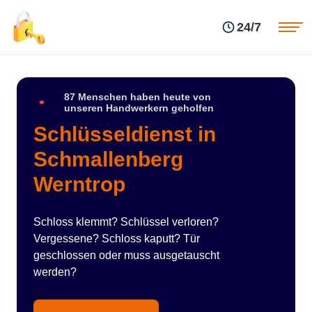
Einsatzgebiete
Preise
24/7
Über uns
Blog
Kontakte
Impressum
87 Menschen haben heute von
unseren Handwerkern geholfen
Schlüsseldienst in
Schmallenberg
Werntrop
Schloss klemmt? Schlüssel verloren?
Vergessene? Schloss kaputt? Tür
geschlossen oder muss ausgetauscht
werden?