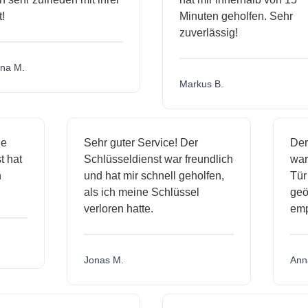
Minuten geholfen. Sehr
zuverlässig!
a M.
Markus B.
ige
Sehr guter Service! Der
De
st hat
Schlüsseldienst war freundlich
wa
ch
und hat mir schnell geholfen,
T
als ich meine Schlüssel
ge
verloren hatte.
em
Jonas M.
An