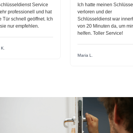
hlüsseldienst Service
Ich hatte meinen Schlüssel
hr professionell und hat
verloren und der
ür schnell geöffnet. Ich
Schlüsseldienst war innerh
ie nur empfehlen.
von 20 Minuten da, um mir 
helfen. Toller Service!
.
Maria L.