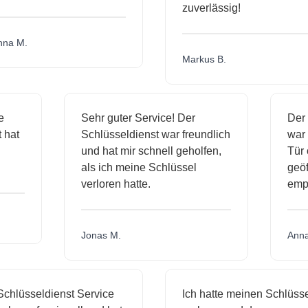
zuverlässig!
a M.
Markus B.
ige
Sehr guter Service! Der
De
st hat
Schlüsseldienst war freundlich
wa
ch
und hat mir schnell geholfen,
Tü
als ich meine Schlüssel
ge
verloren hatte.
em
Jonas M.
An
hlüsseldienst Service
Ich hatte meinen Schlüssel