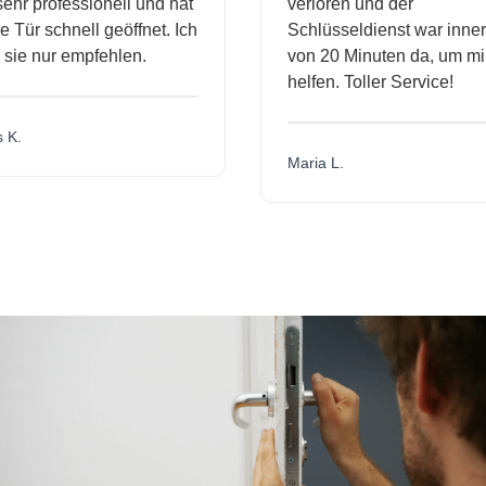
hr professionell und hat
verloren und der
Tür schnell geöffnet. Ich
Schlüsseldienst war innerh
ie nur empfehlen.
von 20 Minuten da, um mir 
helfen. Toller Service!
K.
Maria L.