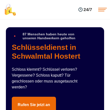
Einsatzgebiete
Preise
24/7
Über uns
Blog
Kontakte
Impressum
87 Menschen haben heute von
unseren Handwerkern geholfen
Schlüsseldienst in
Schwalmtal Hostert
Schloss klemmt? Schlüssel verloren?
Vergessene? Schloss kaputt? Tür
geschlossen oder muss ausgetauscht
werden?
Rufen Sie jetzt an