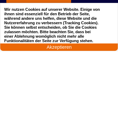
Wir nutzen Cookies auf unserer Website. Einige von
ihnen sind essenziell für den Betrieb der Seite,
während andere uns helfen, diese Website und die
Nutzererfahrung zu verbessern (Tracking Cookies).
Sie können selbst entscheiden, ob Sie die Cookies
zulassen möchten. Bitte beachten Sie, dass bei
einer Ablehnung womöglich nicht mehr alle
Startseite
Einsatzgebiete
24 Stunden am Tag
Funktionalitäten der Seite zur Verfügung stehen.
Jetzt anrufen!
Akzeptieren
Preise
Kontakte
Impressum
Sitemap