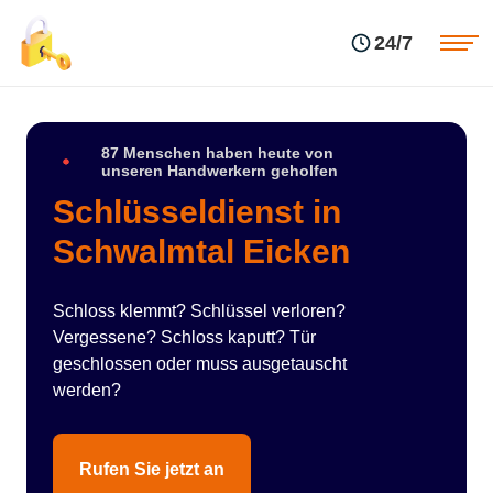
Einsatzgebiete
Preise
24/7
Über uns
Blog
Kontakte
Impressum
87 Menschen haben heute von
unseren Handwerkern geholfen
Schlüsseldienst in
Schwalmtal Eicken
Schloss klemmt? Schlüssel verloren?
Vergessene? Schloss kaputt? Tür
geschlossen oder muss ausgetauscht
werden?
Rufen Sie jetzt an