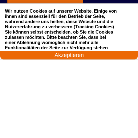
Wir nutzen Cookies auf unserer Website. Einige von
ihnen sind essenziell für den Betrieb der Seite,
während andere uns helfen, diese Website und die
Nutzererfahrung zu verbessern (Tracking Cookies).
Sie können selbst entscheiden, ob Sie die Cookies
zulassen möchten. Bitte beachten Sie, dass bei
einer Ablehnung womöglich nicht mehr alle
Startseite
Einsatzgebiete
24 Stunden am Tag
Funktionalitäten der Seite zur Verfügung stehen.
Jetzt anrufen!
Akzeptieren
Preise
Kontakte
Impressum
Sitemap