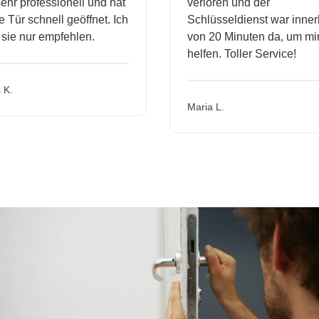
hr professionell und hat
verloren und der
Tür schnell geöffnet. Ich
Schlüsseldienst war innerh
ie nur empfehlen.
von 20 Minuten da, um mir 
helfen. Toller Service!
K.
Maria L.