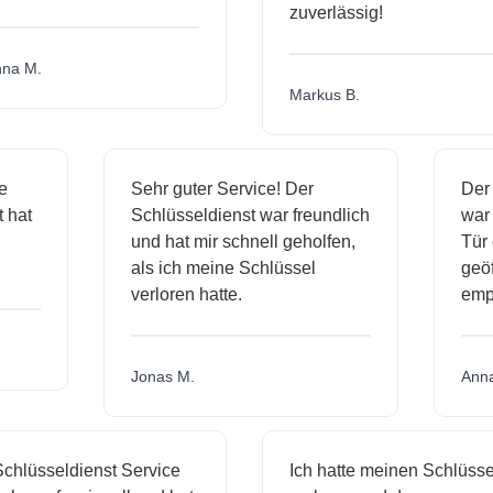
zuverlässig!
a M.
Markus B.
ige
Sehr guter Service! Der
De
st hat
Schlüsseldienst war freundlich
wa
ch
und hat mir schnell geholfen,
Tü
als ich meine Schlüssel
ge
verloren hatte.
em
Jonas M.
An
hlüsseldienst Service
Ich hatte meinen Schlüssel