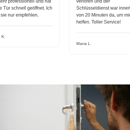
hr professionell und hat
verloren und der
Tür schnell geöffnet. Ich
Schlüsseldienst war innerh
ie nur empfehlen.
von 20 Minuten da, um mir 
helfen. Toller Service!
K.
Maria L.