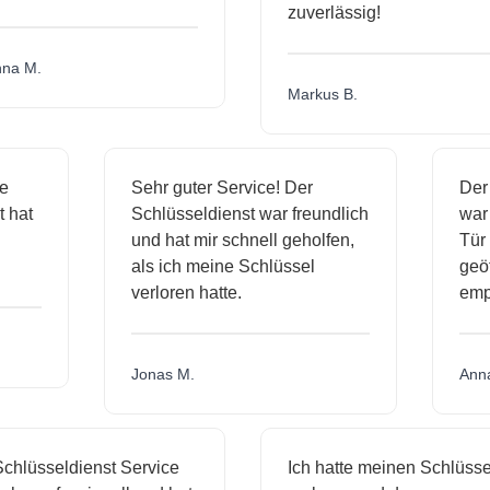
zuverlässig!
a M.
Markus B.
ige
Sehr guter Service! Der
De
st hat
Schlüsseldienst war freundlich
wa
ch
und hat mir schnell geholfen,
Tü
als ich meine Schlüssel
ge
verloren hatte.
em
Jonas M.
An
hlüsseldienst Service
Ich hatte meinen Schlüssel