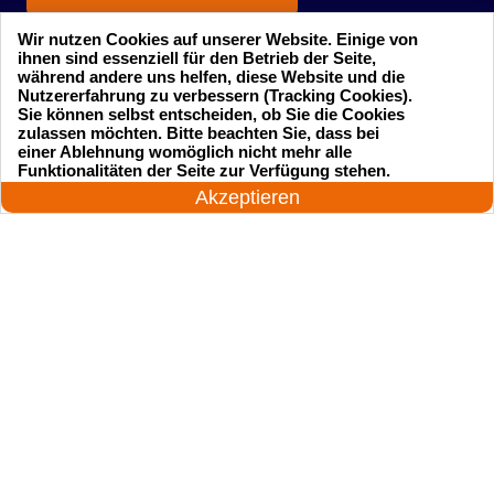
Wir nutzen Cookies auf unserer Website. Einige von
ihnen sind essenziell für den Betrieb der Seite,
während andere uns helfen, diese Website und die
Nutzererfahrung zu verbessern (Tracking Cookies).
Sie können selbst entscheiden, ob Sie die Cookies
zulassen möchten. Bitte beachten Sie, dass bei
einer Ablehnung womöglich nicht mehr alle
Startseite
Einsatzgebiete
24 Stunden am Tag
Funktionalitäten der Seite zur Verfügung stehen.
Jetzt anrufen!
Akzeptieren
Preise
Kontakte
Impressum
Sitemap