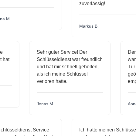
zuverlässig!
a M.
Markus B.
ige
Sehr guter Service! Der
De
st hat
Schlüsseldienst war freundlich
wa
ch
und hat mir schnell geholfen,
T
als ich meine Schlüssel
ge
verloren hatte.
em
Jonas M.
An
hlüsseldienst Service
Ich hatte meinen Schlüssel