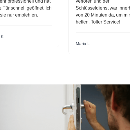
hr professionell und hat
verloren und der
ür schnell geöffnet. Ich
Schlüsseldienst war innerh
ie nur empfehlen.
von 20 Minuten da, um mir 
helfen. Toller Service!
.
Maria L.