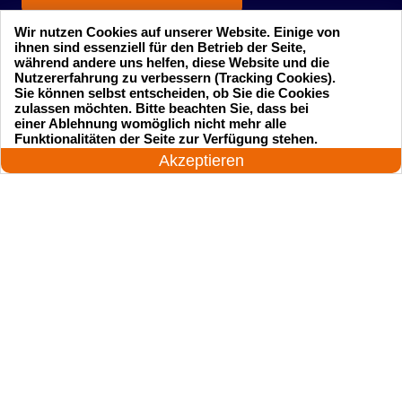
Wir nutzen Cookies auf unserer Website. Einige von
ihnen sind essenziell für den Betrieb der Seite,
während andere uns helfen, diese Website und die
Nutzererfahrung zu verbessern (Tracking Cookies).
Sie können selbst entscheiden, ob Sie die Cookies
zulassen möchten. Bitte beachten Sie, dass bei
einer Ablehnung womöglich nicht mehr alle
Startseite
Einsatzgebiete
24 Stunden am Tag
Funktionalitäten der Seite zur Verfügung stehen.
Jetzt anrufen!
Akzeptieren
Preise
Kontakte
Impressum
Sitemap