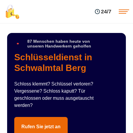
Einsatzgebiete
Preise
24/7
Über uns
Blog
Kontakte
Impressum
87 Menschen haben heute von
unseren Handwerkern geholfen
Schlüsseldienst in
Schwalmtal Berg
Schloss klemmt? Schlüssel verloren?
Vergessene? Schloss kaputt? Tür
geschlossen oder muss ausgetauscht
werden?
Rufen Sie jetzt an