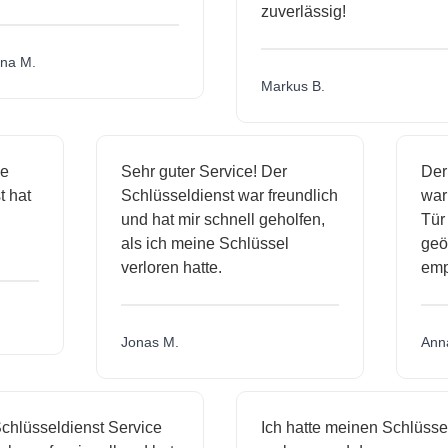
zuverlässig!
a M.
Markus B.
sige
Sehr guter Service! Der
D
nst hat
Schlüsseldienst war freundlich
w
ich
und hat mir schnell geholfen,
T
als ich meine Schlüssel
g
verloren hatte.
e
Jonas M.
A
hlüsseldienst Service
Ich hatte meinen Schlüssel