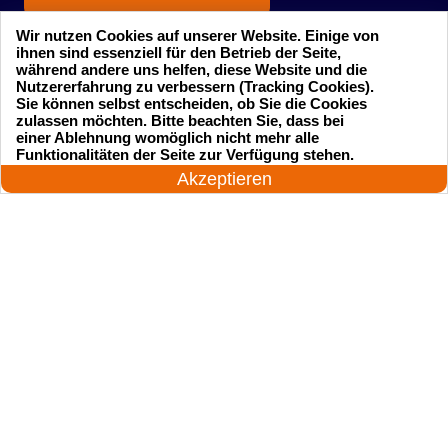
Wir nutzen Cookies auf unserer Website. Einige von
ihnen sind essenziell für den Betrieb der Seite,
während andere uns helfen, diese Website und die
Nutzererfahrung zu verbessern (Tracking Cookies).
Sie können selbst entscheiden, ob Sie die Cookies
zulassen möchten. Bitte beachten Sie, dass bei
einer Ablehnung womöglich nicht mehr alle
Startseite
Einsatzgebiete
24 Stunden am Tag
Funktionalitäten der Seite zur Verfügung stehen.
Jetzt anrufen!
Akzeptieren
Preise
Kontakte
Impressum
Sitemap