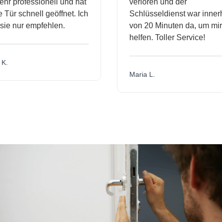
r professionell und hat
verloren und der
ür schnell geöffnet. Ich
Schlüsseldienst war innerha
e nur empfehlen.
von 20 Minuten da, um mir 
helfen. Toller Service!
.
Maria L.