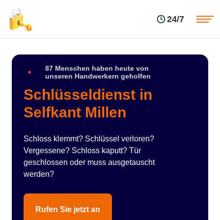
Einsatzgebiete
Preise
24/7
Über uns
Blog
Kontakte
Impressum
87 Menschen haben heute von
unseren Handwerkern geholfen
Schlüsseldienst in
Selfkant Millen
Schloss klemmt? Schlüssel verloren?
Vergessene? Schloss kaputt? Tür
geschlossen oder muss ausgetauscht
werden?
Rufen Sie jetzt an