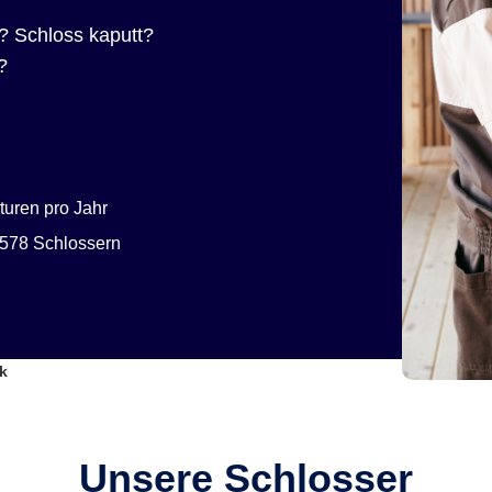
? Schloss kaputt?
?
uren pro Jahr
578 Schlossern
k
Unsere Schlosser