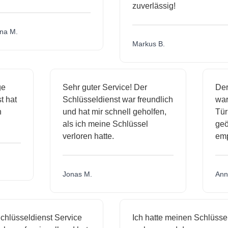
zuverlässig!
a M.
Markus B.
ige
Sehr guter Service! Der
De
nst hat
Schlüsseldienst war freundlich
wa
ch
und hat mir schnell geholfen,
T
als ich meine Schlüssel
ge
verloren hatte.
e
Jonas M.
An
hlüsseldienst Service
Ich hatte meinen Schlüssel