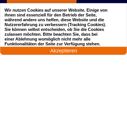
Wir nutzen Cookies auf unserer Website. Einige von
ihnen sind essenziell für den Betrieb der Seite,
während andere uns helfen, diese Website und die
Nutzererfahrung zu verbessern (Tracking Cookies).
Sie können selbst entscheiden, ob Sie die Cookies
zulassen möchten. Bitte beachten Sie, dass bei
einer Ablehnung womöglich nicht mehr alle
Startseite
Einsatzgebiete
24 Stunden am Tag
Funktionalitäten der Seite zur Verfügung stehen.
Jetzt anrufen!
Akzeptieren
Preise
Kontakte
Impressum
Sitemap