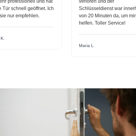
r professionell und hat
verloren und der
ür schnell geöffnet. Ich
Schlüsseldienst war innerh
ie nur empfehlen.
von 20 Minuten da, um mir 
helfen. Toller Service!
.
Maria L.