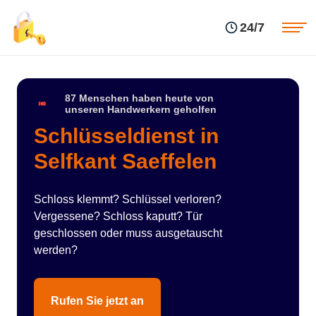
Einsatzgebiete
Preise
24/7
Über uns
Blog
Kontakte
Impressum
87 Menschen haben heute von
unseren Handwerkern geholfen
Schlüsseldienst in
Selfkant Saeffelen
Schloss klemmt? Schlüssel verloren?
Vergessene? Schloss kaputt? Tür
geschlossen oder muss ausgetauscht
werden?
Rufen Sie jetzt an