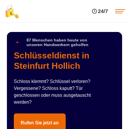
Einsatzgebiete
Preise
24/7
Über uns
Blog
Kontakte
Impressum
87 Menschen haben heute von
unseren Handwerkern geholfen
Schlüsseldienst in
Steinfurt Hollich
Schloss klemmt? Schlüssel verloren?
Vergessene? Schloss kaputt? Tür
geschlossen oder muss ausgetauscht
werden?
Rufen Sie jetzt an