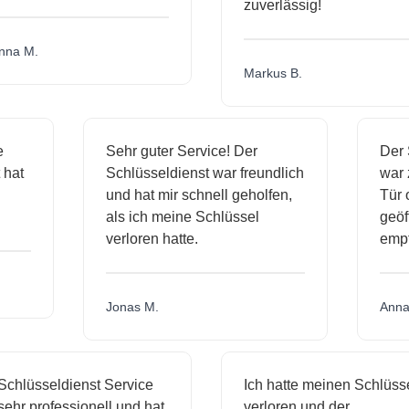
zuverlässig!
na M.
Markus B.
ge
Sehr guter Service! Der
Der
t hat
Schlüsseldienst war freundlich
war
h
und hat mir schnell geholfen,
Tür
als ich meine Schlüssel
geö
verloren hatte.
emp
Jonas M.
Ann
chlüsseldienst Service
Ich hatte meinen Schlüsse
ehr professionell und hat
verloren und der