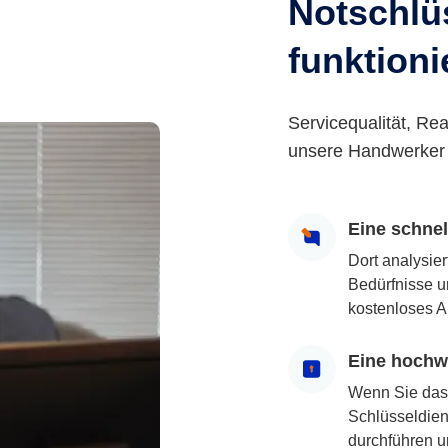
Notschlüs
funktioni
Servicequalität, Rea
unsere Handwerker 
Eine schne
Dort analysie
Bedürfnisse u
kostenloses A
Eine hochwe
Wenn Sie das
Schlüsseldiens
durchführen u