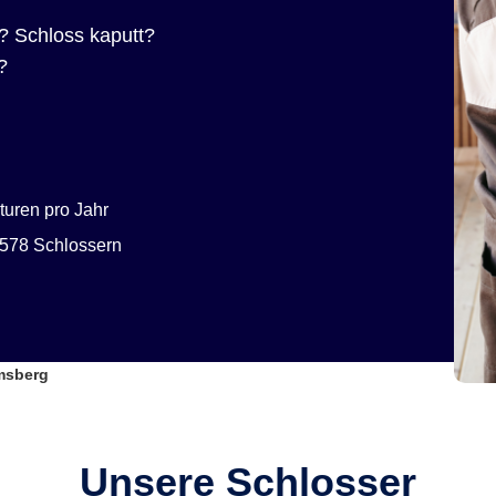
? Schloss kaputt?
?
uren pro Jahr
578 Schlossern
lmsberg
Unsere Schlosser