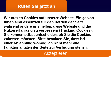
Rufen Sie jetzt an
Wir nutzen Cookies auf unserer Website. Einige von
ihnen sind essenziell für den Betrieb der Seite,
während andere uns helfen, diese Website und die
Nutzererfahrung zu verbessern (Tracking Cookies).
Sie können selbst entscheiden, ob Sie die Cookies
zulassen möchten. Bitte beachten Sie, dass bei
einer Ablehnung womöglich nicht mehr alle
Startseite
Einsatzgebiete
24 Stunden am Tag
Funktionalitäten der Seite zur Verfügung stehen.
Jetzt anrufen!
Akzeptieren
Preise
Kontakte
Impressum
Sitemap