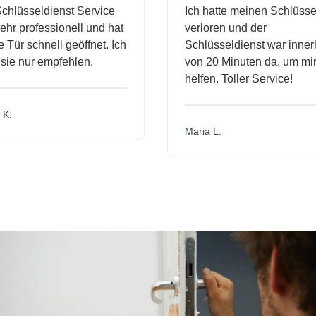
hlüsseldienst Service
Ich hatte meinen Schlüssel
r professionell und hat
verloren und der
ür schnell geöffnet. Ich
Schlüsseldienst war innerh
ie nur empfehlen.
von 20 Minuten da, um mir 
helfen. Toller Service!
.
Maria L.