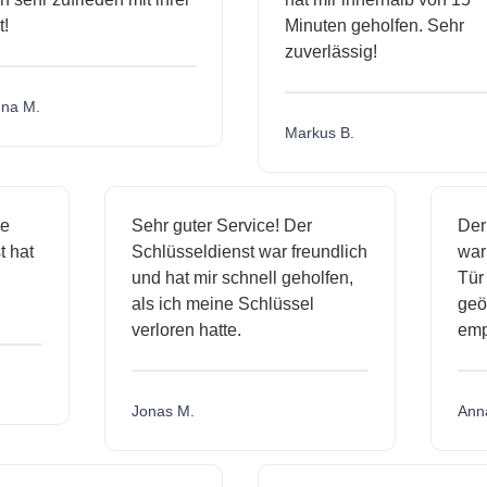
Minuten geholfen. Sehr
zuverlässig!
a M.
Markus B.
ige
Sehr guter Service! Der
D
nst hat
Schlüsseldienst war freundlich
w
ich
und hat mir schnell geholfen,
T
als ich meine Schlüssel
ge
verloren hatte.
e
Jonas M.
A