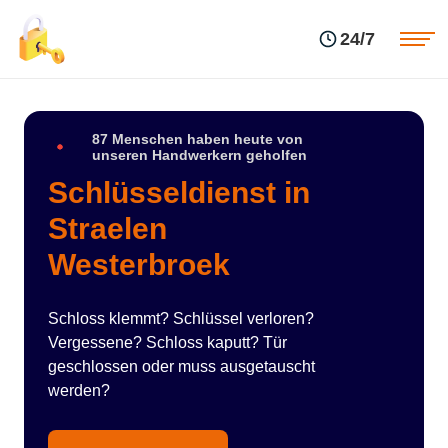
Einsatzgebiete
Preise
24/7
Über uns
Blog
Kontakte
Impressum
87 Menschen haben heute von
unseren Handwerkern geholfen
Schlüsseldienst in
Straelen
Westerbroek
Schloss klemmt? Schlüssel verloren?
Vergessene? Schloss kaputt? Tür
geschlossen oder muss ausgetauscht
werden?