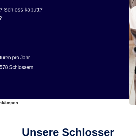
? Schloss kaputt?
?
uren pro Jahr
578 Schlossern
enkämpen
Unsere Schlosser