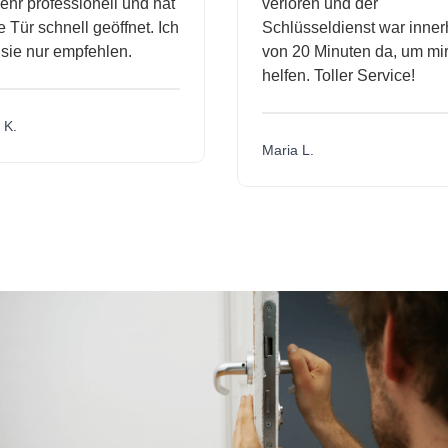
r professionell und hat
verloren und der
ür schnell geöffnet. Ich
Schlüsseldienst war innerh
ie nur empfehlen.
von 20 Minuten da, um mir 
helfen. Toller Service!
.
Maria L.