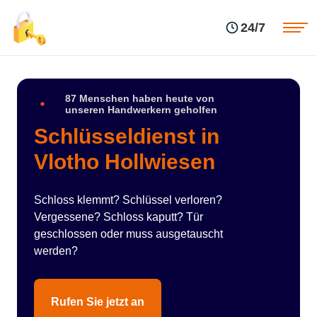
Einsatzgebiete
Preise
24/7
Über uns
Blog
Kontakte
Impressum
87 Menschen haben heute von
unseren Handwerkern geholfen
Schlüsseldienst in
Vlotho Hollwiesen
Schloss klemmt? Schlüssel verloren?
Vergessene? Schloss kaputt? Tür
geschlossen oder muss ausgetauscht
werden?
Rufen Sie jetzt an