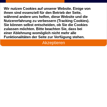
Wir nutzen Cookies auf unserer Website. Einige von
ihnen sind essenziell für den Betrieb der Seite,
während andere uns helfen, diese Website und die
Nutzererfahrung zu verbessern (Tracking Cookies).
Sie können selbst entscheiden, ob Sie die Cookies
zulassen möchten. Bitte beachten Sie, dass bei
einer Ablehnung womöglich nicht mehr alle
Startseite
Einsatzgebiete
24 Stunden am Tag
Funktionalitäten der Seite zur Verfügung stehen.
Jetzt anrufen!
Akzeptieren
Preise
Kontakte
Impressum
Sitemap