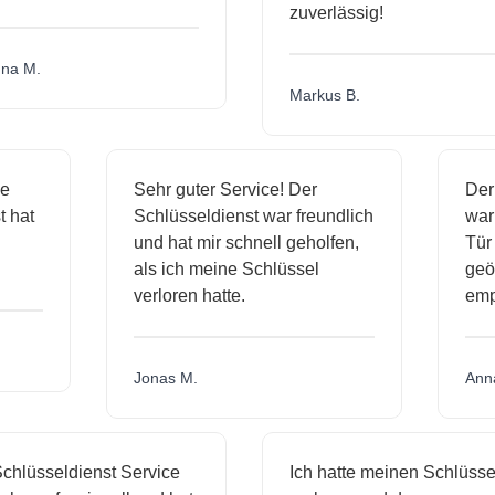
zuverlässig!
a M.
Markus B.
ige
Sehr guter Service! Der
De
nst hat
Schlüsseldienst war freundlich
wa
ch
und hat mir schnell geholfen,
T
als ich meine Schlüssel
ge
verloren hatte.
e
Jonas M.
An
hlüsseldienst Service
Ich hatte meinen Schlüssel