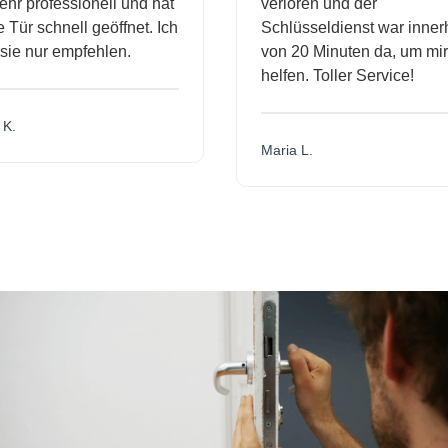
hr professionell und hat
verloren und der
Tür schnell geöffnet. Ich
Schlüsseldienst war inner
sie nur empfehlen.
von 20 Minuten da, um mir
helfen. Toller Service!
K.
Maria L.