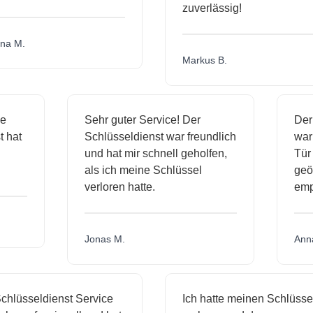
zuverlässig!
na M.
Markus B.
ge
Sehr guter Service! Der
De
st hat
Schlüsseldienst war freundlich
wa
h
und hat mir schnell geholfen,
Tü
als ich meine Schlüssel
geö
verloren hatte.
em
Jonas M.
Ann
chlüsseldienst Service
Ich hatte meinen Schlüssel