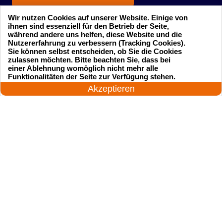
Wir nutzen Cookies auf unserer Website. Einige von
ihnen sind essenziell für den Betrieb der Seite,
während andere uns helfen, diese Website und die
Nutzererfahrung zu verbessern (Tracking Cookies).
Sie können selbst entscheiden, ob Sie die Cookies
zulassen möchten. Bitte beachten Sie, dass bei
einer Ablehnung womöglich nicht mehr alle
Startseite
Einsatzgebiete
24 Stunden am Tag
Funktionalitäten der Seite zur Verfügung stehen.
Jetzt anrufen!
Akzeptieren
Preise
Kontakte
Impressum
Sitemap