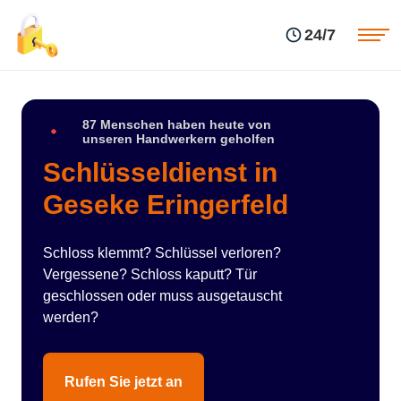
Einsatzgebiete
Preise
24/7
Über uns
Blog
Kontakte
Impressum
87 Menschen haben heute von
unseren Handwerkern geholfen
Schlüsseldienst in
Geseke Eringerfeld
Schloss klemmt? Schlüssel verloren?
Vergessene? Schloss kaputt? Tür
geschlossen oder muss ausgetauscht
werden?
Rufen Sie jetzt an