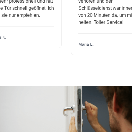
hr professionell und hat
verloren und der
Tür schnell geöffnet. Ich
Schlüsseldienst war innerh
ie nur empfehlen.
von 20 Minuten da, um mir
helfen. Toller Service!
K.
Maria L.