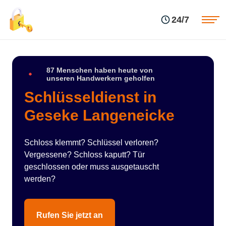
Einsatzgebiete
Preise
24/7
Über uns
Blog
Kontakte
Impressum
87 Menschen haben heute von
unseren Handwerkern geholfen
Schlüsseldienst in
Geseke Langeneicke
Schloss klemmt? Schlüssel verloren?
Vergessene? Schloss kaputt? Tür
geschlossen oder muss ausgetauscht
werden?
Rufen Sie jetzt an