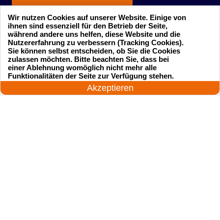
Wir nutzen Cookies auf unserer Website. Einige von
ihnen sind essenziell für den Betrieb der Seite,
während andere uns helfen, diese Website und die
Nutzererfahrung zu verbessern (Tracking Cookies).
Sie können selbst entscheiden, ob Sie die Cookies
zulassen möchten. Bitte beachten Sie, dass bei
einer Ablehnung womöglich nicht mehr alle
Startseite
Einsatzgebiete
24 Stunden am Tag
Funktionalitäten der Seite zur Verfügung stehen.
Jetzt anrufen!
Akzeptieren
Preise
Kontakte
Impressum
Sitemap