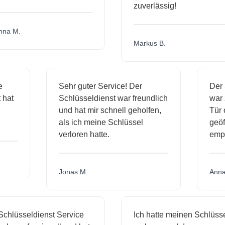
zuverlässig!
a M.
Markus B.
ige
Sehr guter Service! Der
De
st hat
Schlüsseldienst war freundlich
wa
ch
und hat mir schnell geholfen,
Tü
als ich meine Schlüssel
ge
verloren hatte.
em
Jonas M.
An
hlüsseldienst Service
Ich hatte meinen Schlüssel