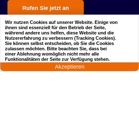
Rufen Sie jetzt an
Wir nutzen Cookies auf unserer Website. Einige von
ihnen sind essenziell für den Betrieb der Seite,
während andere uns helfen, diese Website und die
Nutzererfahrung zu verbessern (Tracking Cookies).
Sie können selbst entscheiden, ob Sie die Cookies
zulassen möchten. Bitte beachten Sie, dass bei
einer Ablehnung womöglich nicht mehr alle
Startseite
Einsatzgebiete
24 Stunden am Tag
Funktionalitäten der Seite zur Verfügung stehen.
Jetzt anrufen!
Akzeptieren
Preise
Kontakte
Impressum
Sitemap