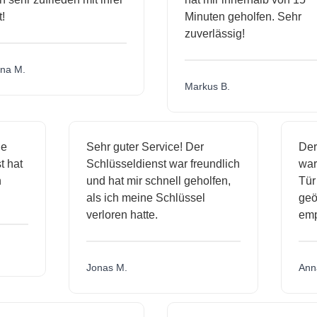
Minuten geholfen. Sehr
zuverlässig!
a M.
Markus B.
ige
Sehr guter Service! Der
D
nst hat
Schlüsseldienst war freundlich
w
ich
und hat mir schnell geholfen,
T
als ich meine Schlüssel
ge
verloren hatte.
e
Jonas M.
A