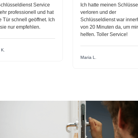
hlüsseldienst Service
Ich hatte meinen Schlüssel
r professionell und hat
verloren und der
ür schnell geöffnet. Ich
Schlüsseldienst war innerh
ie nur empfehlen.
von 20 Minuten da, um mir 
helfen. Toller Service!
.
Maria L.