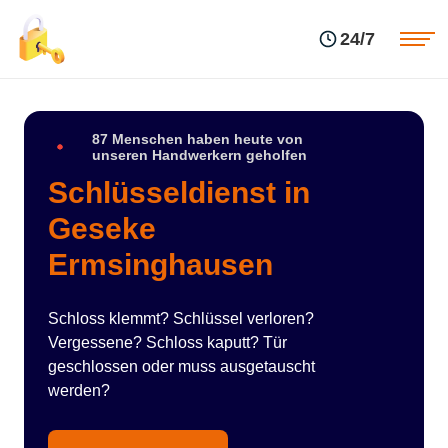
Einsatzgebiete
Preise
24/7
Über uns
Blog
Kontakte
Impressum
87 Menschen haben heute von
unseren Handwerkern geholfen
Schlüsseldienst in
Geseke
Ermsinghausen
Schloss klemmt? Schlüssel verloren?
Vergessene? Schloss kaputt? Tür
geschlossen oder muss ausgetauscht
werden?