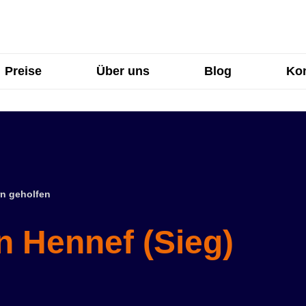
Preise
Über uns
Blog
Kon
n geholfen
n Hennef (Sieg)