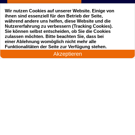
Wir nutzen Cookies auf unserer Website. Einige von
ihnen sind essenziell für den Betrieb der Seite,
während andere uns helfen, diese Website und die
Nutzererfahrung zu verbessern (Tracking Cookies).
Sie können selbst entscheiden, ob Sie die Cookies
zulassen möchten. Bitte beachten Sie, dass bei
einer Ablehnung womöglich nicht mehr alle
Startseite
Einsatzgebiete
24 Stunden am Tag
Funktionalitäten der Seite zur Verfügung stehen.
Jetzt anrufen!
Akzeptieren
Preise
Kontakte
Impressum
Sitemap