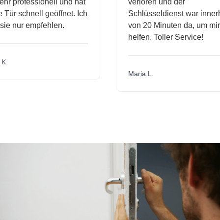
hr professionell und hat
verloren und der
Tür schnell geöffnet. Ich
Schlüsseldienst war innerh
ie nur empfehlen.
von 20 Minuten da, um mir 
helfen. Toller Service!
K.
Maria L.