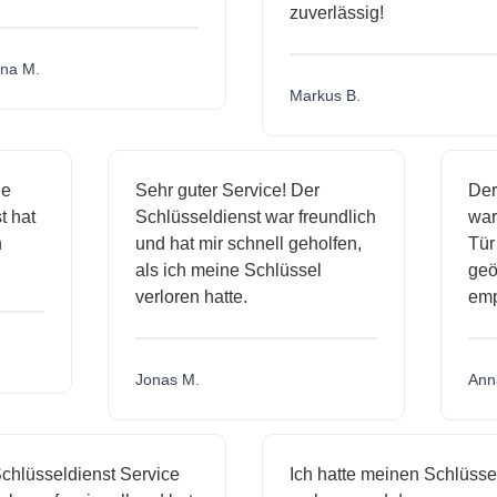
zuverlässig!
a M.
Markus B.
ige
Sehr guter Service! Der
De
st hat
Schlüsseldienst war freundlich
wa
ch
und hat mir schnell geholfen,
Tü
als ich meine Schlüssel
ge
verloren hatte.
em
Jonas M.
An
hlüsseldienst Service
Ich hatte meinen Schlüssel