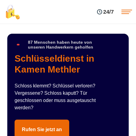
Einsatzgebiete
Preise
24/7
Über uns
Blog
Kontakte
Impressum
87 Menschen haben heute von
unseren Handwerkern geholfen
Schlüsseldienst in
Kamen Methler
Schloss klemmt? Schlüssel verloren?
Vergessene? Schloss kaputt? Tür
geschlossen oder muss ausgetauscht
werden?
Rufen Sie jetzt an