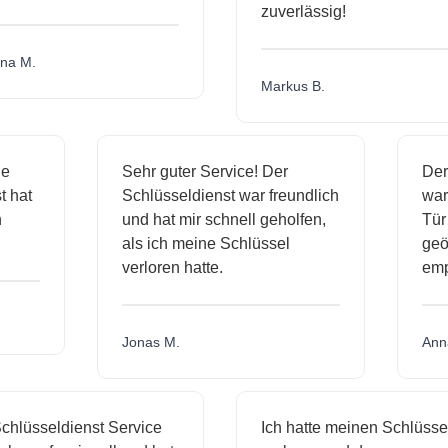
zuverlässig!
a M.
Markus B.
ige
Sehr guter Service! Der
De
st hat
Schlüsseldienst war freundlich
wa
ch
und hat mir schnell geholfen,
T
als ich meine Schlüssel
ge
verloren hatte.
em
Jonas M.
An
hlüsseldienst Service
Ich hatte meinen Schlüssel