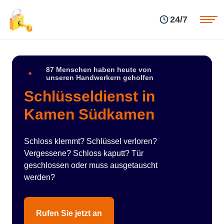
Einsatzgebiete
Preise
24/7
Über uns
Blog
Kontakte
Impressum
87 Menschen haben heute von
unseren Handwerkern geholfen
Schlüsseldienst in
Kamen Südkamen
Schloss klemmt? Schlüssel verloren?
Vergessene? Schloss kaputt? Tür
geschlossen oder muss ausgetauscht
werden?
Rufen Sie jetzt an