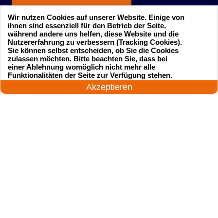
Wir nutzen Cookies auf unserer Website. Einige von
ihnen sind essenziell für den Betrieb der Seite,
während andere uns helfen, diese Website und die
Nutzererfahrung zu verbessern (Tracking Cookies).
Sie können selbst entscheiden, ob Sie die Cookies
zulassen möchten. Bitte beachten Sie, dass bei
einer Ablehnung womöglich nicht mehr alle
Startseite
Einsatzgebiete
24 Stunden am Tag
Funktionalitäten der Seite zur Verfügung stehen.
Jetzt anrufen!
Akzeptieren
Preise
Kontakte
Impressum
Sitemap