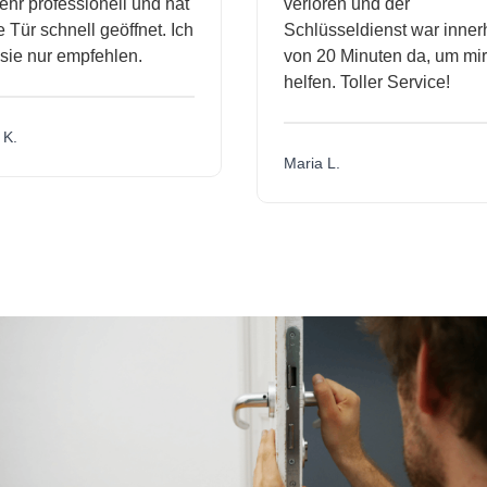
hr professionell und hat
verloren und der
ür schnell geöffnet. Ich
Schlüsseldienst war innerh
ie nur empfehlen.
von 20 Minuten da, um mir 
helfen. Toller Service!
.
Maria L.