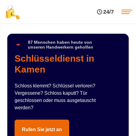
Einsatzgebiete
Preise
24/7
Über uns
Blog
Kontakte
Impressum
87 Menschen haben heute von
unseren Handwerkern geholfen
Schlüsseldienst in
Kamen
Schloss klemmt? Schlüssel verloren?
Vergessene? Schloss kaputt? Tür
geschlossen oder muss ausgetauscht
werden?
Rufen Sie jetzt an