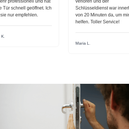
r professionell und hat
verloren und der
ür schnell geöffnet. Ich
Schlüsseldienst war innerh
ie nur empfehlen.
von 20 Minuten da, um mir 
helfen. Toller Service!
.
Maria L.