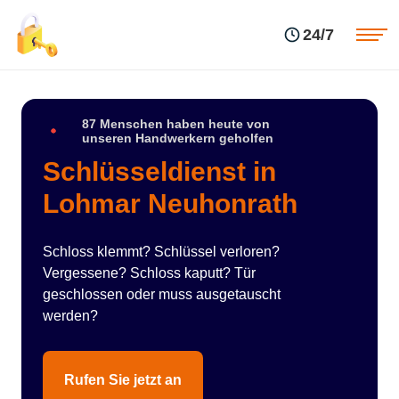
Einsatzgebiete
Preise
24/7
Über uns
Blog
Kontakte
Impressum
87 Menschen haben heute von
unseren Handwerkern geholfen
Schlüsseldienst in
Lohmar Neuhonrath
Schloss klemmt? Schlüssel verloren?
Vergessene? Schloss kaputt? Tür
geschlossen oder muss ausgetauscht
werden?
Rufen Sie jetzt an