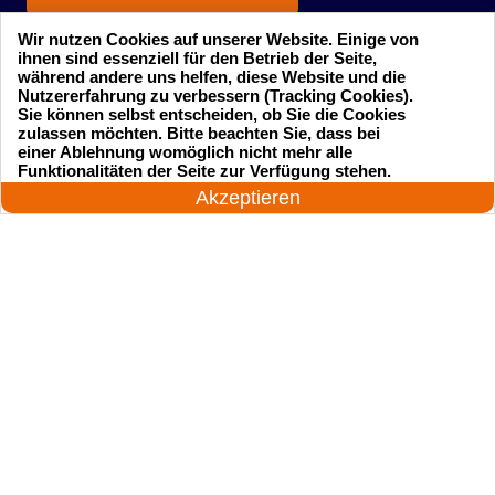
Wir nutzen Cookies auf unserer Website. Einige von
ihnen sind essenziell für den Betrieb der Seite,
während andere uns helfen, diese Website und die
Nutzererfahrung zu verbessern (Tracking Cookies).
Sie können selbst entscheiden, ob Sie die Cookies
zulassen möchten. Bitte beachten Sie, dass bei
einer Ablehnung womöglich nicht mehr alle
Startseite
Einsatzgebiete
24 Stunden am Tag
Funktionalitäten der Seite zur Verfügung stehen.
Jetzt anrufen!
Akzeptieren
Preise
Kontakte
Impressum
Sitemap