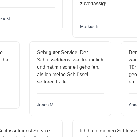
zuverlässig!
a M.
Markus B.
ige
Sehr guter Service! Der
D
nst hat
Schlüsseldienst war freundlich
w
ich
und hat mir schnell geholfen,
T
als ich meine Schlüssel
ge
verloren hatte.
e
Jonas M.
A
hlüsseldienst Service
Ich hatte meinen Schlüssel