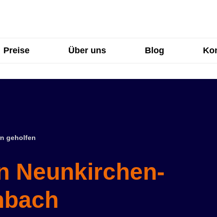
Preise
Über uns
Blog
Kon
n geholfen
in Neunkirchen-
nbach