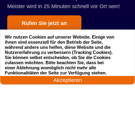
Meister wird in 25 Minuten schnell vor Ort sein!
Rufen Sie jetzt an
Wir nutzen Cookies auf unserer Website. Einige von
ihnen sind essenziell für den Betrieb der Seite,
während andere uns helfen, diese Website und die
Nutzererfahrung zu verbessern (Tracking Cookies).
Sie können selbst entscheiden, ob Sie die Cookies
zulassen möchten. Bitte beachten Sie, dass bei
einer Ablehnung womöglich nicht mehr alle
Startseite
Einsatzgebiete
24 Stunden am Tag
Funktionalitäten der Seite zur Verfügung stehen.
Jetzt anrufen!
Akzeptieren
Preise
Kontakte
Impressum
Sitemap