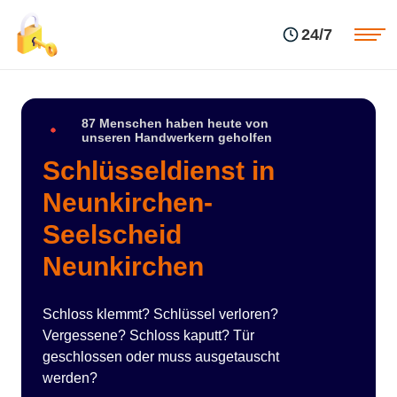
Einsatzgebiete
Preise
24/7
Über uns
Blog
Kontakte
Impressum
87 Menschen haben heute von
unseren Handwerkern geholfen
Schlüsseldienst in
Neunkirchen-
Seelscheid
Neunkirchen
Schloss klemmt? Schlüssel verloren?
Vergessene? Schloss kaputt? Tür
geschlossen oder muss ausgetauscht
werden?