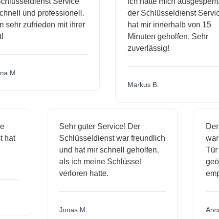
hlüsseldienst Service
Ich hatte mich ausgesperrt 
nell und professionell.
der Schlüsseldienst Service
 sehr zufrieden mit ihrer
hat mir innerhalb von 15
Minuten geholfen. Sehr
zuverlässig!
a M.
Markus B.
ige
Sehr guter Service! Der
D
nst hat
Schlüsseldienst war freundlich
w
ich
und hat mir schnell geholfen,
T
als ich meine Schlüssel
ge
verloren hatte.
e
Jonas M.
A