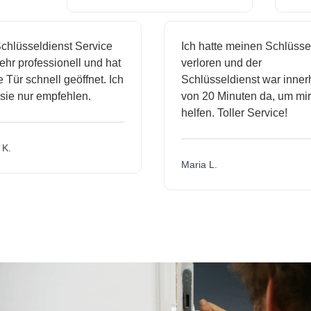
hlüsseldienst Service
Ich hatte meinen Schlüssel
r professionell und hat
verloren und der
ür schnell geöffnet. Ich
Schlüsseldienst war innerh
ie nur empfehlen.
von 20 Minuten da, um mir 
helfen. Toller Service!
.
Maria L.