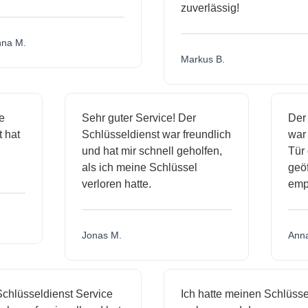
zuverlässig!
a M.
Markus B.
ige
Sehr guter Service! Der
De
nst hat
Schlüsseldienst war freundlich
wa
ch
und hat mir schnell geholfen,
T
als ich meine Schlüssel
ge
verloren hatte.
e
Jonas M.
An
hlüsseldienst Service
Ich hatte meinen Schlüssel