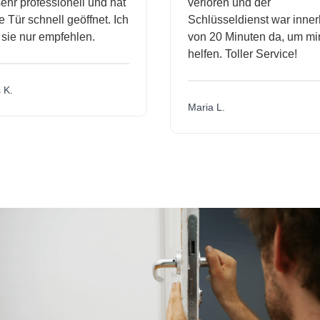
r professionell und hat
verloren und der
ür schnell geöffnet. Ich
Schlüsseldienst war innerh
ie nur empfehlen.
von 20 Minuten da, um mir 
helfen. Toller Service!
.
Maria L.