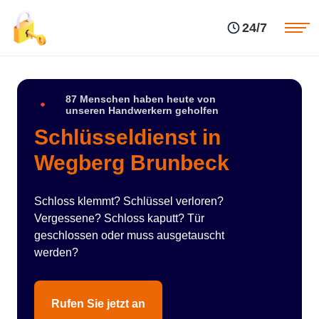
Einsatzgebiete
Preise
24/7
Über uns
Blog
Kontakte
Impressum
87 Menschen haben heute von
unseren Handwerkern geholfen
Schlüsseldienst in
Wegberg Brunbeck
Schloss klemmt? Schlüssel verloren?
Vergessene? Schloss kaputt? Tür
geschlossen oder muss ausgetauscht
werden?
Rufen Sie jetzt an