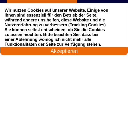
Wir nutzen Cookies auf unserer Website. Einige von
ihnen sind essenziell für den Betrieb der Seite,
während andere uns helfen, diese Website und die
Nutzererfahrung zu verbessern (Tracking Cookies).
Sie können selbst entscheiden, ob Sie die Cookies
zulassen möchten. Bitte beachten Sie, dass bei
einer Ablehnung womöglich nicht mehr alle
Startseite
Einsatzgebiete
24 Stunden am Tag
Funktionalitäten der Seite zur Verfügung stehen.
Jetzt anrufen!
Akzeptieren
Preise
Kontakte
Impressum
Sitemap